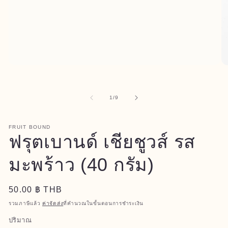
เปิด
เป
สื่อ
สื่
1
2
จาก
1
/
9
ใน
ใ
โม
โ
ดอล
ด
FRUIT BOUND
ฟรุตเบานด์ เชียชูวส์ รส
มะพร้าว (40 กรัม)
ราคา
50.00 ฿ THB
ปกติ
รวมภาษีแล้ว
ค่าจัดส่ง
ที่คำนวณในขั้นตอนการชำระเงิน
ปริมาณ
ปริมาณ