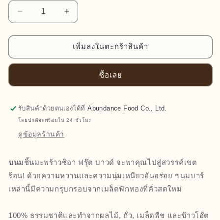
ลด
เพิ่ม
ปริมาณ
ปริมาณ
สำหรับ
สำหรับ
เพิ่มลงในตะกร้าสินค้า
ฟ
ฟ
รุต
รุต
ซื้อเลย
เบา
เบา
นด์
นด์
รับสินค้าด้วยตนเองได้ที่
Abundance Food Co., Ltd.
เชีย
เชีย
โดยปกติจะพร้อมใน 24 ชั่วโมง
ชู
ชู
ดูข้อมูลร้านค้า
วส์
วส์
รส
รส
ขนมชิ้นมะพร้าวชิอา ฟรุ๊ต บาวด์ จะพาคุณไปสู่สวรรค์เขต
มะพร้าว
มะพร้าว
ร้อน! ด้วยความหวานและความนุ่มเหนียวอันอร่อย ขนมบาร์
(40
(40
เหล่านี้มีความกรุบกรอบจากเมล็ดฟักทองที่คั่วสดใหม่
กรัม)
กรัม)
100% ธรรมชาติและทำจากผลไม้, ถั่ว, เมล็ดพืช และข้าวโอ๊ต